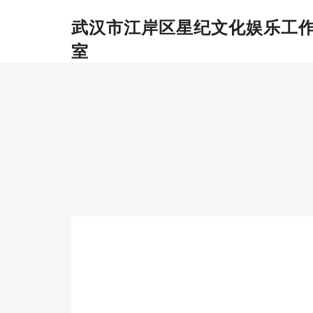
武汉市江岸区星纪文化娱乐工
室