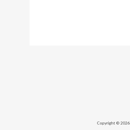
Copyright © 202