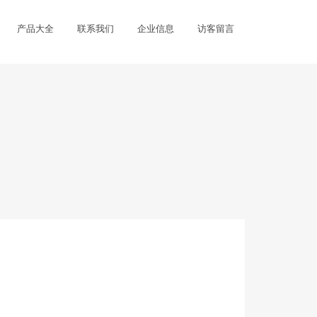
产品大全
联系我们
企业信息
访客留言