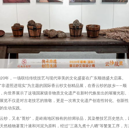
020年，一场联结传统技艺与现代审美的文化盛宴在广东顺德盛大启幕。
“非遗照进现实”为主题的国际香云纱文创精品展，在香云纱的故乡——顺
，向世界展示了这项国家级非物质文化遗产在新时代焕发出的璀璨光彩。
展览不仅是对古老技艺的致敬，更是一次将文化遗产创造性转化、创新性
的生动实践。
云纱，又名“莨纱”，是岭南地区独有的丝绸珍品，其染整技艺历史悠久，
天然植物薯莨汁液和河泥为原料，经过“三蒸九煮十八晒”等繁复工序，方