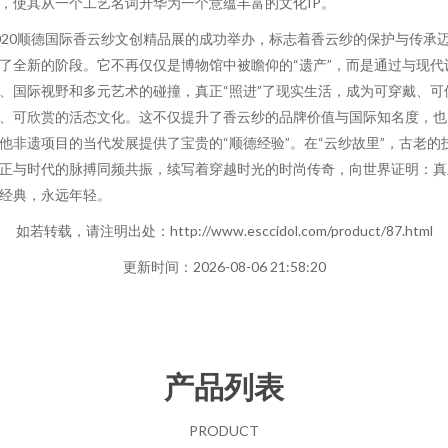
，使其从一个工艺名词升华为一个意蕴丰富的文化IP。
020顺德国际香云纱文创精品展的成功举办，标志着香云纱的保护与传承
了全新的阶段。它不再仅仅是博物馆中被瞻仰的“遗产”，而是通过与现代
、国际视野和多元艺术的碰撞，真正“照进”了现实生活，成为可穿戴、可
、可欣赏的活态文化。这不仅提升了香云纱的品牌价值与国际知名度，也
他非遗项目的当代发展提供了宝贵的“顺德经验”。在“云纱故里”，古老的
正与时代的脉搏同频共振，续写着穿越时光的时尚传奇，向世界证明：真
经典，永远年轻。
如若转载，请注明出处：http://www.esccidol.com/product/87.html
更新时间：2026-08-06 21:58:20
产品列表
PRODUCT