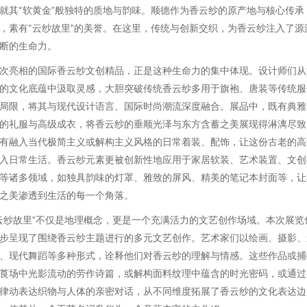
就其“软黄金”般独特的质地与韵味。顺德作为香云纱的原产地与核心传承
，素有“云纱故里”的美誉。在这里，传统与创新交织，为香云纱注入了源
断的生命力。
次亮相的国际香云纱文创精品，正是这种生命力的集中体现。设计师们从
的文化底蕴中汲取灵感，大胆突破传统香云纱多用于旗袍、唐装等传统服
局限，将其与现代设计语言、国际时尚潮流深度融合。展品中，既有典雅
的礼服与高级成衣，将香云纱的垂顺光泽与东方含蓄之美展现得淋漓尽致
有融入当代极简主义或解构主义风格的日常着装、配饰，让这份古老的高
入日常生活。香云纱元素更被创新性地应用于家居软装、艺术装置、文创
等诸多领域，如独具韵味的灯罩、雅致的屏风、精美的笔记本封面等，让
之美渗透到生活的每一个角落。
云纱故里”不仅是地理概念，更是一个充满活力的文艺创作场域。本次展览
步呈现了围绕香云纱主题进行的多元文艺创作。艺术家们以绘画、摄影、
、现代舞蹈等多种形式，诠释他们对香云纱的理解与情感。这些作品或捕
莨场中光影流动的劳作诗篇，或解构面料纹理中蕴含的时光密码，或通过
律动表达织物与人体的亲密对话，从不同维度拓展了香云纱的文化表达边