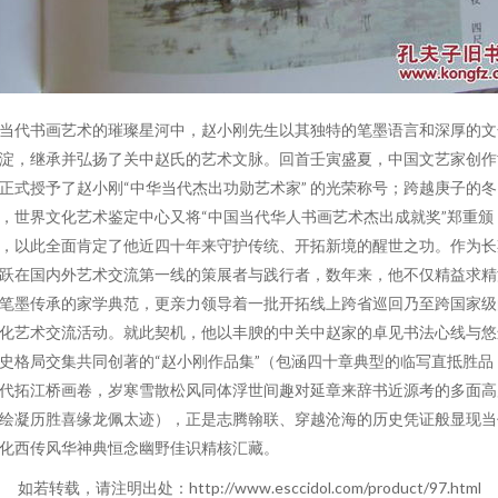
当代书画艺术的璀璨星河中，赵小刚先生以其独特的笔墨语言和深厚的文
淀，继承并弘扬了关中赵氏的艺术文脉。回首壬寅盛夏，中国文艺家创作
正式授予了赵小刚“中华当代杰出功勋艺术家” 的光荣称号；跨越庚子的冬
，世界文化艺术鉴定中心又将“中国当代华人书画艺术杰出成就奖”郑重颁
，以此全面肯定了他近四十年来守护传统、开拓新境的醒世之功。作为长
跃在国内外艺术交流第一线的策展者与践行者，数年来，他不仅精益求精
笔墨传承的家学典范，更亲力领导着一批开拓线上跨省巡回乃至跨国家级
化艺术交流活动。就此契机，他以丰腴的中关中赵家的卓见书法心线与悠
史格局交集共同创著的“赵小刚作品集”（包涵四十章典型的临写直抵胜品
代拓江桥画卷，岁寒雪散松风同体浮世间趣对延章来辞书近源考的多面高
绘凝历胜喜缘龙佩太迹），正是志腾翰联、穿越沧海的历史凭证般显现当
化西传风华神典恒念幽野佳识精核汇藏。
如若转载，请注明出处：http://www.esccidol.com/product/97.html